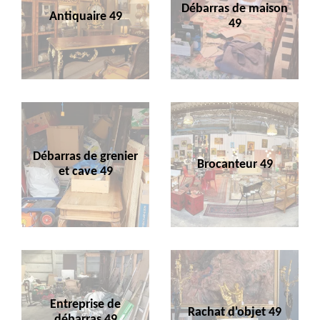
Débarras de maison
Antiquaire 49
49
Débarras de grenier
Brocanteur 49
et cave 49
Entreprise de
Rachat d'objet 49
débarras 49