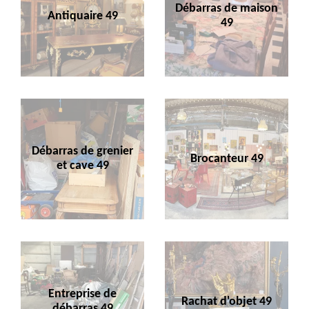
Débarras de maison
Antiquaire 49
49
Débarras de grenier
Brocanteur 49
et cave 49
Entreprise de
Rachat d'objet 49
débarras 49