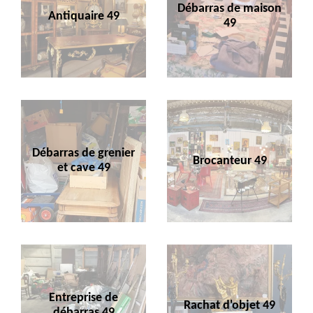
Débarras de maison
Antiquaire 49
49
Débarras de grenier
Brocanteur 49
et cave 49
Entreprise de
Rachat d'objet 49
débarras 49