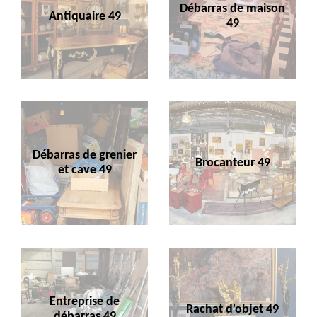
Débarras de maison
Antiquaire 49
49
Débarras de grenier
Brocanteur 49
et cave 49
Entreprise de
Rachat d'objet 49
débarras 49