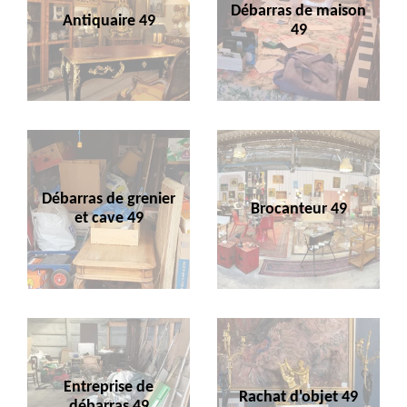
Débarras de maison
Antiquaire 49
49
Débarras de grenier
Brocanteur 49
et cave 49
Entreprise de
Rachat d'objet 49
débarras 49