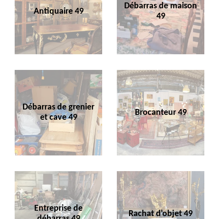
Débarras de maison
Antiquaire 49
49
Débarras de grenier
Brocanteur 49
et cave 49
Entreprise de
Rachat d'objet 49
débarras 49