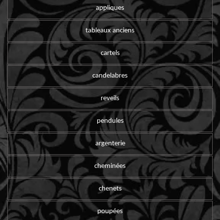
appliques
tableaux anciens
cartels
candelabres
reveils
pendules
argenterie
cheminées
chenets
poupées