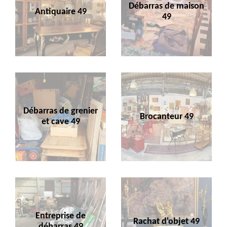
Débarras de maison
Antiquaire 49
49
Débarras de grenier
Brocanteur 49
et cave 49
Entreprise de
Rachat d'objet 49
débarras 49