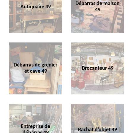
Débarras de maison
Antiquaire 49
49
Débarras de grenier
Brocanteur 49
et cave 49
Entreprise de
Rachat d'objet 49
débarras 49