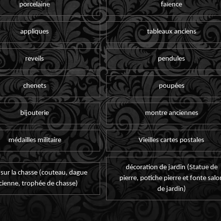
porcelaine
faïence
appliques
tableaux anciens
reveils
pendules
chenets
poupées
bijouterie
montre anciennes
médailles militaire
Vieilles cartes postales
décoration de jardin (Statue de
 sur la chasse (couteau, dague
pierre, potiche pierre et fonte salo
cienne, trophée de chasse)
de jardin)