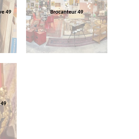
ve 49
Brocanteur 49
 49