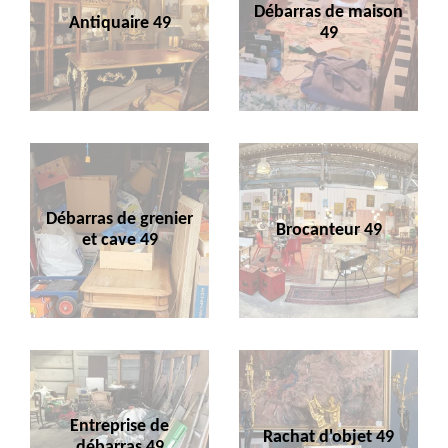
Débarras de maison
Antiquaire 49
49
Débarras de grenier
Brocanteur 49
et cave 49
Entreprise de
Rachat d'objet 49
débarras 49