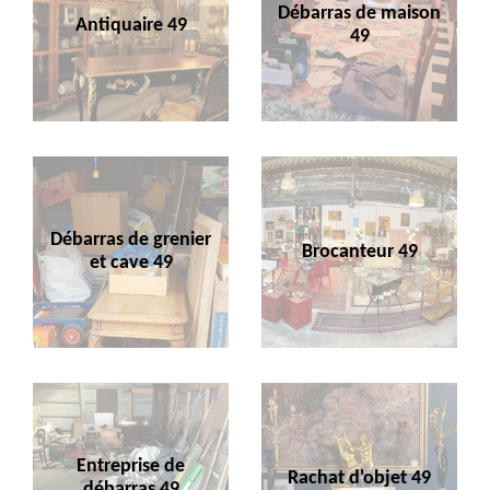
Débarras de maison
Antiquaire 49
49
Débarras de grenier
Brocanteur 49
et cave 49
Entreprise de
Rachat d'objet 49
débarras 49