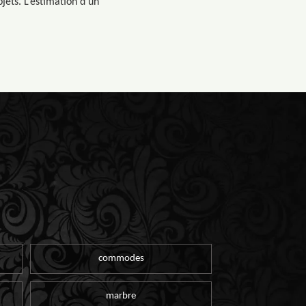
jets. L’estimation d’un
commodes
marbre