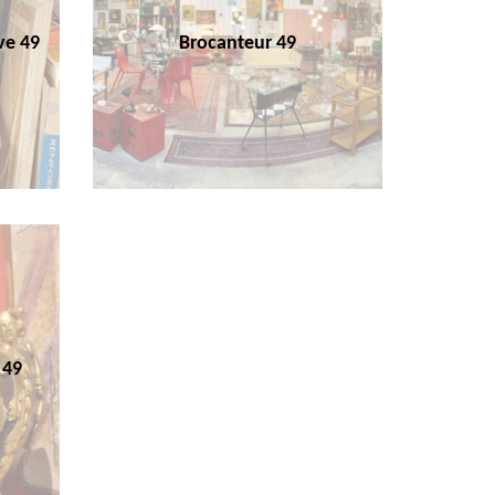
ve 49
Brocanteur 49
 49