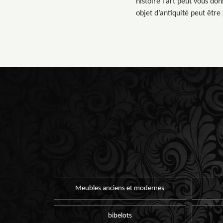
histoire l’art peut vous do
objet d’antiquité peut être
Meubles anciens et modernes
bibelots