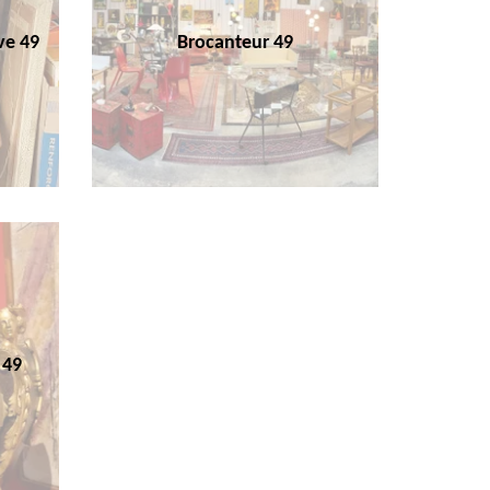
ve 49
Brocanteur 49
 49