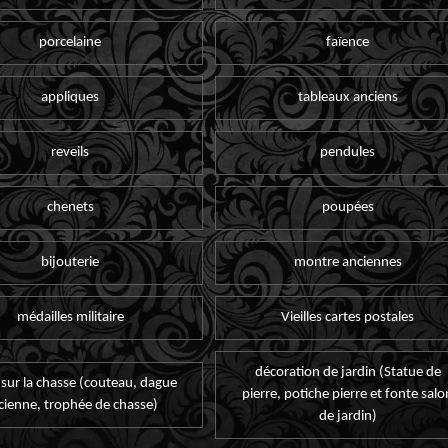
porcelaine
faïence
appliques
tableaux anciens
reveils
pendules
chenets
poupées
bijouterie
montre anciennes
médailles militaire
Vieilles cartes postales
décoration de jardin (Statue de
 sur la chasse (couteau, dague
pierre, potiche pierre et fonte salo
cienne, trophée de chasse)
de jardin)