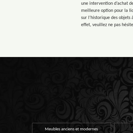
une intervention d’achat de
meilleure option pour la l
sur l’historique des objets
effet, veuillez ne pas hési
Meubles anciens et modernes