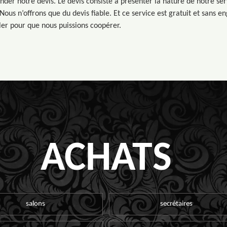
der notre devis. Le devis consiste à présenter la nature de notre ser
 Nous n’offrons que du devis fiable. Et ce service est gratuit et sans e
ler pour que nous puissions coopérer.
ACHATS
salons
secrétaires