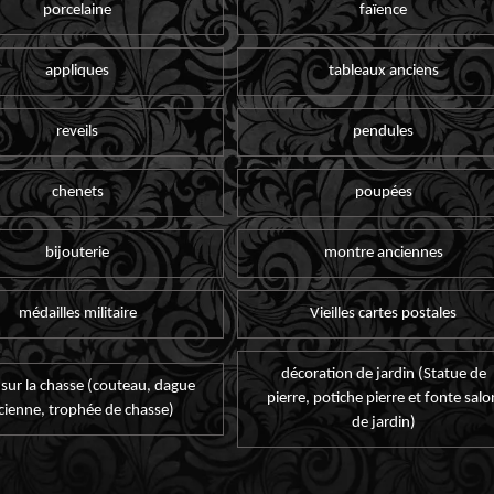
porcelaine
faïence
appliques
tableaux anciens
reveils
pendules
chenets
poupées
bijouterie
montre anciennes
médailles militaire
Vieilles cartes postales
décoration de jardin (Statue de
 sur la chasse (couteau, dague
pierre, potiche pierre et fonte salo
cienne, trophée de chasse)
de jardin)