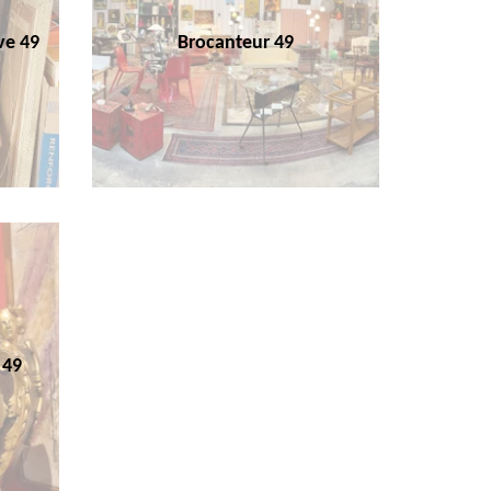
ve 49
Brocanteur 49
 49