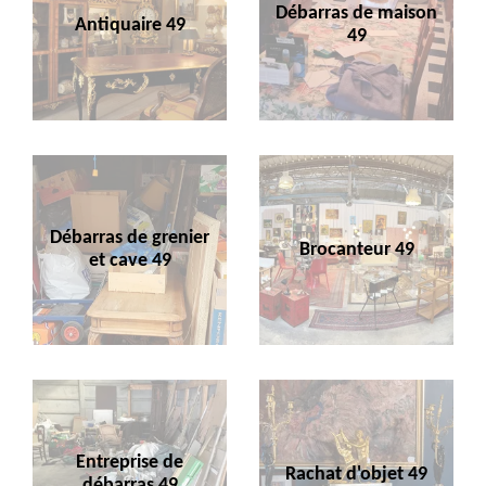
Débarras de maison
Antiquaire 49
49
Débarras de grenier
Brocanteur 49
et cave 49
Entreprise de
Rachat d'objet 49
débarras 49