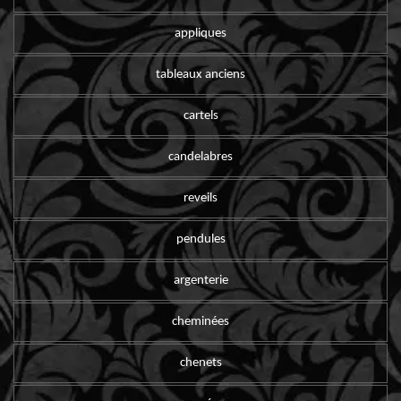
appliques
tableaux anciens
cartels
candelabres
reveils
pendules
argenterie
cheminées
chenets