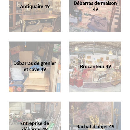
Débarras de maison
Antiquaire 49
49
Débarras de grenier
Brocanteur 49
et cave 49
Entreprise de
Rachat d'objet 49
débarras 49