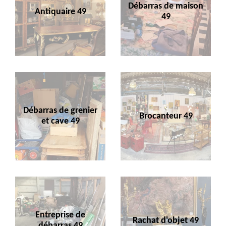
Débarras de maison
Antiquaire 49
49
Débarras de grenier
Brocanteur 49
et cave 49
Entreprise de
Rachat d'objet 49
débarras 49