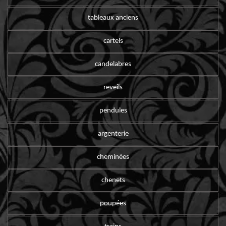
tableaux anciens
cartels
candelabres
reveils
pendules
argenterie
cheminées
chenets
poupées