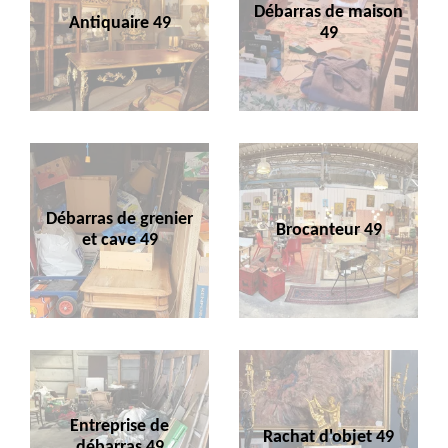
Débarras de maison
Antiquaire 49
49
Débarras de grenier
Brocanteur 49
et cave 49
Entreprise de
Rachat d'objet 49
débarras 49