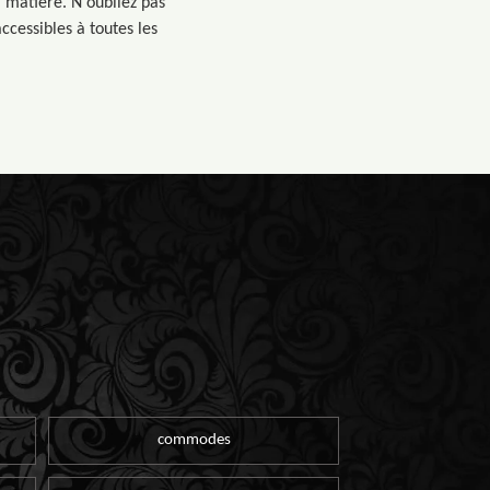
a matière. N'oubliez pas
accessibles à toutes les
commodes