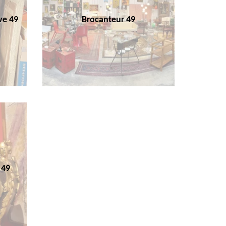
ve 49
Brocanteur 49
 49