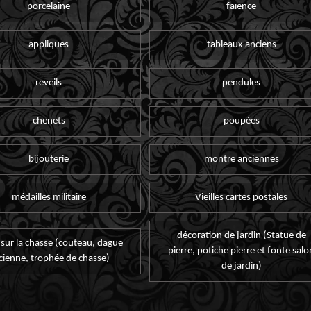
porcelaine
faïence
appliques
tableaux anciens
reveils
pendules
chenets
poupées
bijouterie
montre anciennes
médailles militaire
Vieilles cartes postales
décoration de jardin (Statue de
 sur la chasse (couteau, dague
pierre, potiche pierre et fonte salo
cienne, trophée de chasse)
de jardin)