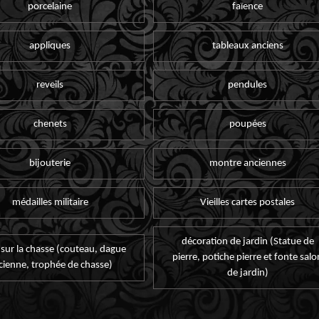
porcelaine
faïence
appliques
tableaux anciens
reveils
pendules
chenets
poupées
bijouterie
montre anciennes
médailles militaire
Vieilles cartes postales
décoration de jardin (Statue de
 sur la chasse (couteau, dague
pierre, potiche pierre et fonte salo
cienne, trophée de chasse)
de jardin)