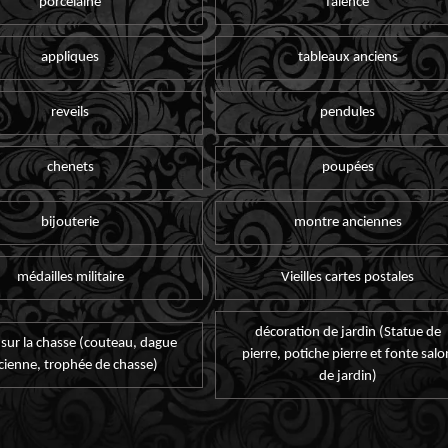
porcelaine
faïence
appliques
tableaux anciens
reveils
pendules
chenets
poupées
bijouterie
montre anciennes
médailles militaire
Vieilles cartes postales
décoration de jardin (Statue de
 sur la chasse (couteau, dague
pierre, potiche pierre et fonte salo
cienne, trophée de chasse)
de jardin)