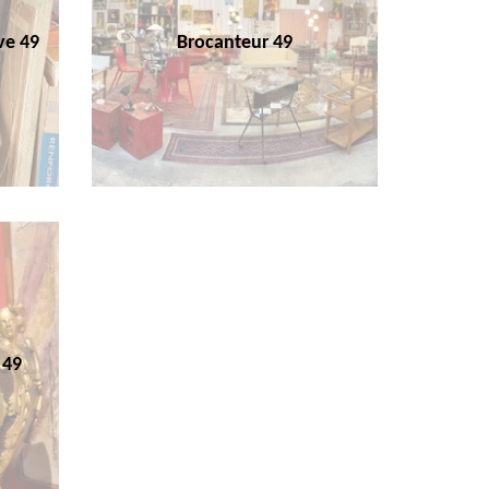
ve 49
Brocanteur 49
 49