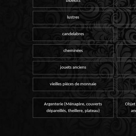
bibelots
lustres
candelabres
cheminées
jouets anciens
vieilles pièces de monnaie
Argenterie (Ménagère, couverts
Objet
dépareillés, theillere, plateau)
an