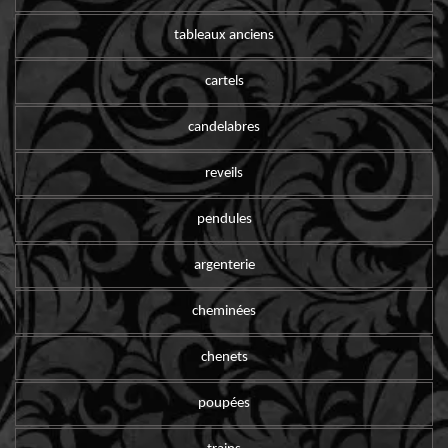
tableaux anciens
cartels
candelabres
reveils
pendules
argenterie
cheminées
chenets
poupées