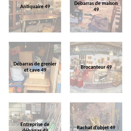
Débarras de maison
Antiquaire 49
49
Débarras de grenier
Brocanteur 49
et cave 49
Entreprise de
Rachat d'objet 49
débarras 49