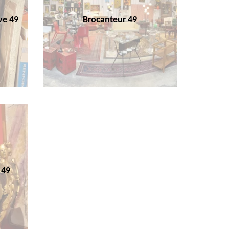
ve 49
Brocanteur 49
 49