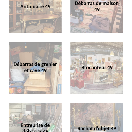
Débarras de maison
Antiquaire 49
49
Débarras de grenier
Brocanteur 49
et cave 49
Entreprise de
Rachat d'objet 49
débarras 49