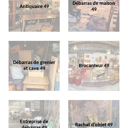
Débarras de maison
Antiquaire 49
49
Débarras de grenier
Brocanteur 49
et cave 49
Entreprise de
Rachat d'objet 49
débarras 49