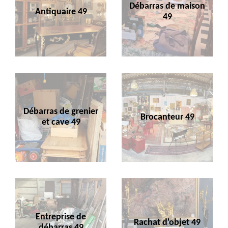
Débarras de maison
Antiquaire 49
49
Débarras de grenier
Brocanteur 49
et cave 49
Entreprise de
Rachat d'objet 49
débarras 49