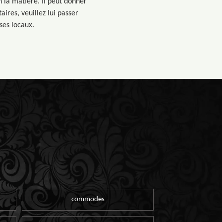
 la matière. Il peut donner
ires, veuillez lui passer
 ses locaux.
commodes