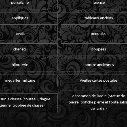
porcelaine
faïence
appliques
tableaux anciens
reveils
pendules
chenets
poupées
bijouterie
montre anciennes
médailles militaire
Vieilles cartes postales
décoration de jardin (Statue de
 sur la chasse (couteau, dague
pierre, potiche pierre et fonte salo
cienne, trophée de chasse)
de jardin)