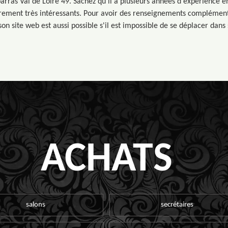
arras Val de Loire 49. Sachez qu'il a plusieurs années d'expérience en
ièrement très intéressants. Pour avoir des renseignements complémenta
 son site web est aussi possible s'il est impossible de se déplacer dans
ACHATS
salons
secrétaires