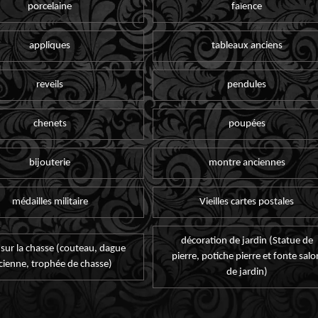
porcelaine
faïence
appliques
tableaux anciens
reveils
pendules
chenets
poupées
bijouterie
montre anciennes
médailles militaire
Vieilles cartes postales
décoration de jardin (Statue de
 sur la chasse (couteau, dague
pierre, potiche pierre et fonte salo
cienne, trophée de chasse)
de jardin)