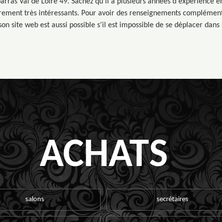
arras Val de Loire 49. Sachez qu'il a plusieurs années d'expérience en
ièrement très intéressants. Pour avoir des renseignements complémenta
 son site web est aussi possible s'il est impossible de se déplacer dans
ACHATS
salons
secrétaires