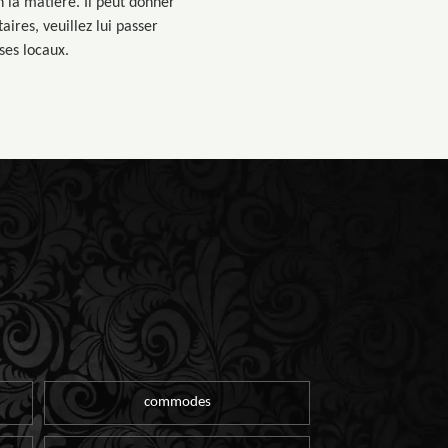
 la matière. Il peut donner
ires, veuillez lui passer
 ses locaux.
commodes