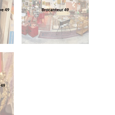
ve 49
Brocanteur 49
 49