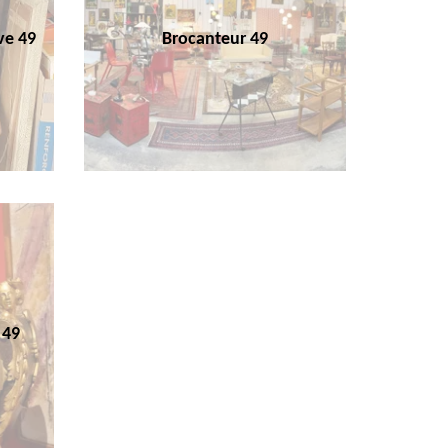
ve 49
Brocanteur 49
 49