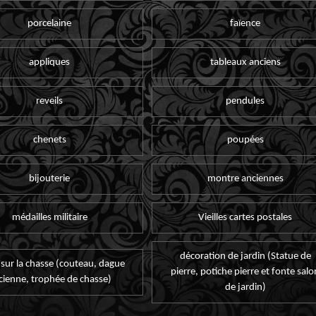
porcelaine
faïence
appliques
tableaux anciens
reveils
pendules
chenets
poupées
bijouterie
montre anciennes
médailles militaire
Vieilles cartes postales
décoration de jardin (Statue de
 sur la chasse (couteau, dague
pierre, potiche pierre et fonte salo
cienne, trophée de chasse)
de jardin)