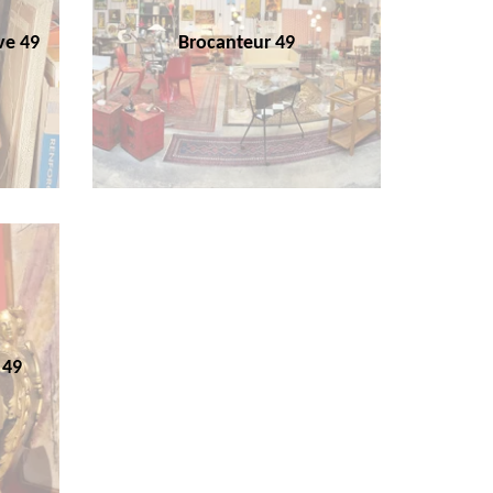
ve 49
Brocanteur 49
 49