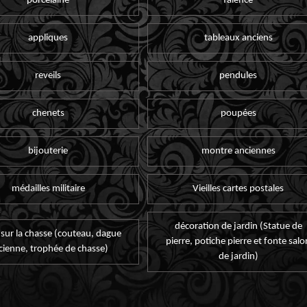
porcelaine
faïence
appliques
tableaux anciens
reveils
pendules
chenets
poupées
bijouterie
montre anciennes
médailles militaire
Vieilles cartes postales
décoration de jardin (Statue de
 sur la chasse (couteau, dague
pierre, potiche pierre et fonte salo
cienne, trophée de chasse)
de jardin)