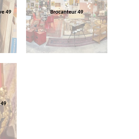
ve 49
Brocanteur 49
 49