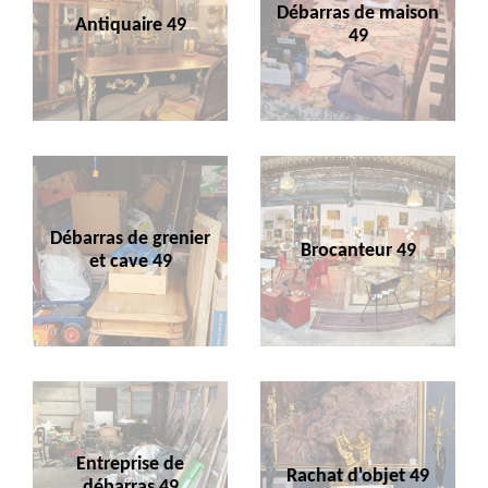
Débarras de maison
Antiquaire 49
49
Débarras de grenier
Brocanteur 49
et cave 49
Entreprise de
Rachat d'objet 49
débarras 49