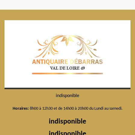
indisponible
Horaires:
8h00 à 12h30 et de 14h00 à 20h00 du Lundi au samedi.
indisponible
indisponible