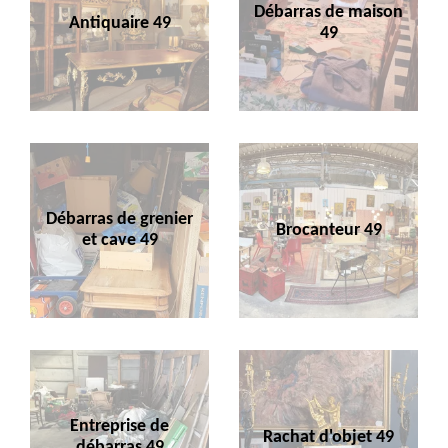
Débarras de maison
Antiquaire 49
49
Débarras de grenier
Brocanteur 49
et cave 49
Entreprise de
Rachat d'objet 49
débarras 49