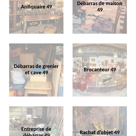
Débarras de maison
Antiquaire 49
49
Débarras de grenier
Brocanteur 49
et cave 49
Entreprise de
Rachat d'objet 49
débarras 49