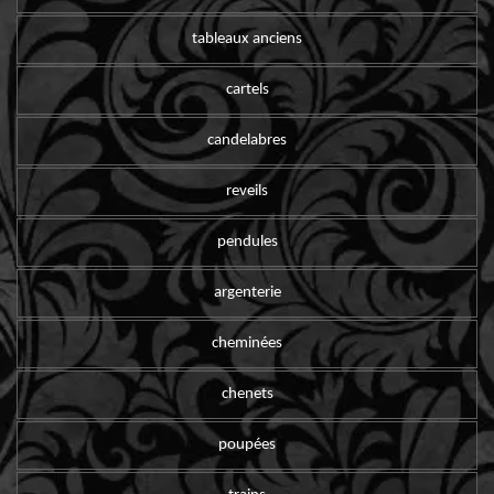
tableaux anciens
cartels
candelabres
reveils
pendules
argenterie
cheminées
chenets
poupées