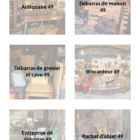
Débarras de maison
Antiquaire 49
49
Débarras de grenier
Brocanteur 49
et cave 49
Entreprise de
Rachat d'objet 49
débarras 49