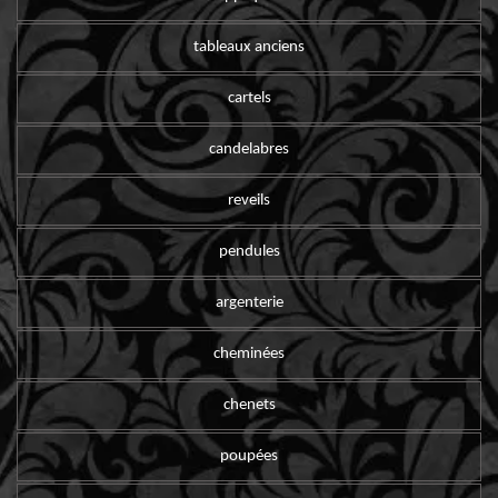
tableaux anciens
cartels
candelabres
reveils
pendules
argenterie
cheminées
chenets
poupées