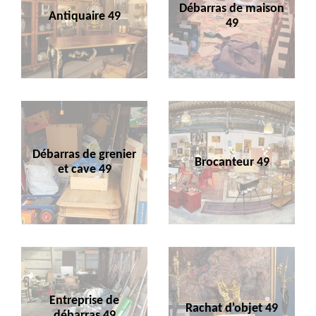
Débarras de maison
Antiquaire 49
49
Débarras de grenier
Brocanteur 49
et cave 49
Entreprise de
Rachat d'objet 49
débarras 49