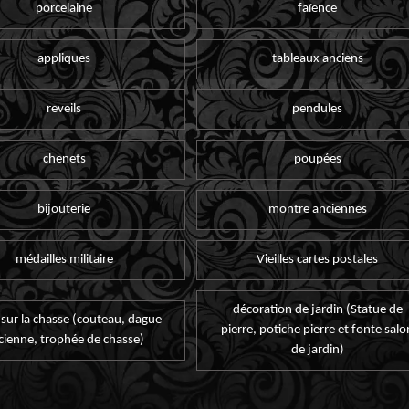
porcelaine
faïence
appliques
tableaux anciens
reveils
pendules
chenets
poupées
bijouterie
montre anciennes
médailles militaire
Vieilles cartes postales
décoration de jardin (Statue de
 sur la chasse (couteau, dague
pierre, potiche pierre et fonte salo
cienne, trophée de chasse)
de jardin)