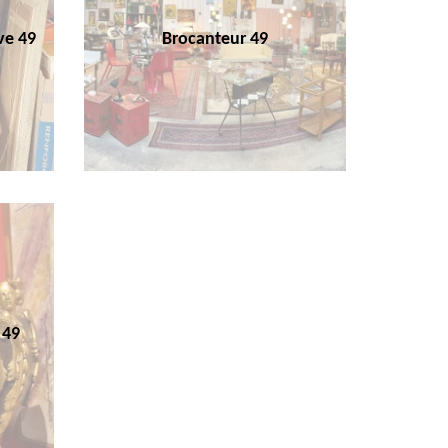
ve 49
Brocanteur 49
 49