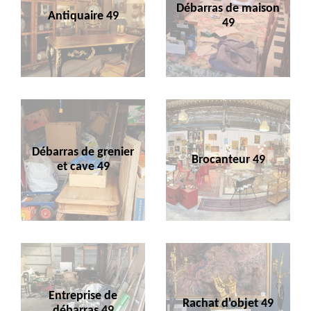
Débarras de maison
Antiquaire 49
49
Débarras de grenier
Brocanteur 49
et cave 49
Entreprise de
Rachat d'objet 49
débarras 49