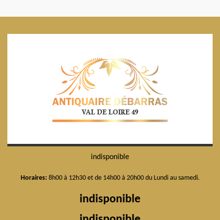
indisponible
Horaires:
8h00 à 12h30 et de 14h00 à 20h00 du Lundi au samedi.
indisponible
indisponible