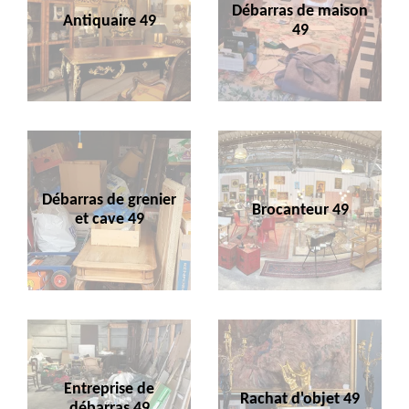
Débarras de maison
Antiquaire 49
49
Débarras de grenier
Brocanteur 49
et cave 49
Entreprise de
Rachat d'objet 49
débarras 49