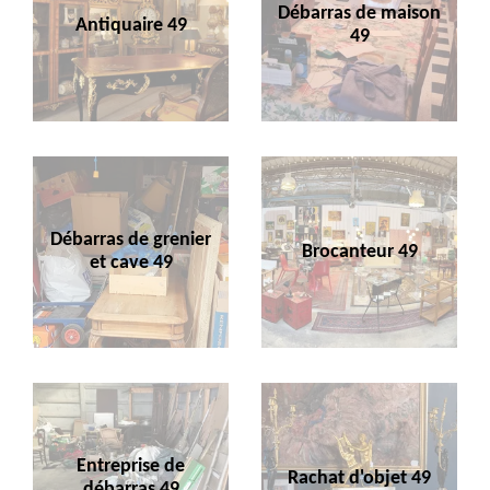
Débarras de maison
Antiquaire 49
49
Débarras de grenier
Brocanteur 49
et cave 49
Entreprise de
Rachat d'objet 49
débarras 49