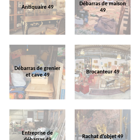
Débarras de maison
Antiquaire 49
49
Débarras de grenier
Brocanteur 49
et cave 49
Entreprise de
Rachat d'objet 49
débarras 49