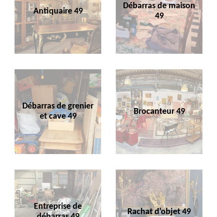
Débarras de maison
Antiquaire 49
49
Débarras de grenier
Brocanteur 49
et cave 49
Entreprise de
Rachat d'objet 49
débarras 49