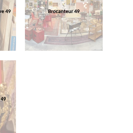
ve 49
Brocanteur 49
 49