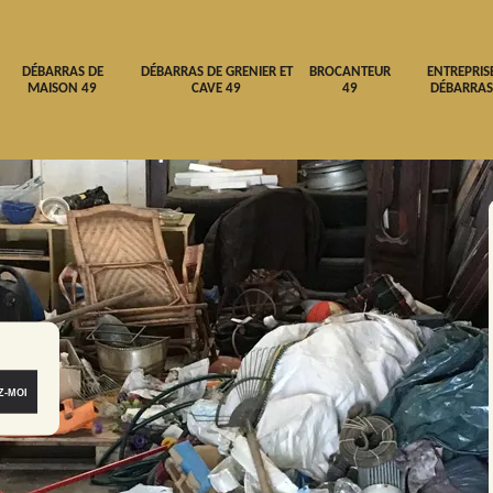
DÉBARRAS DE
DÉBARRAS DE GRENIER ET
BROCANTEUR
ENTREPRIS
MAISON 49
CAVE 49
49
DÉBARRAS