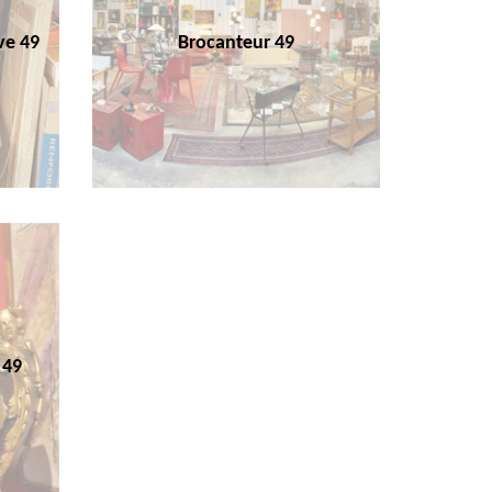
ve 49
Brocanteur 49
 49