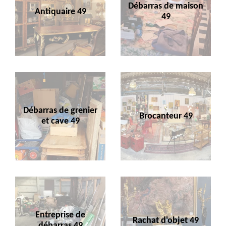
Débarras de maison
Antiquaire 49
49
Débarras de grenier
Brocanteur 49
et cave 49
Entreprise de
Rachat d'objet 49
débarras 49