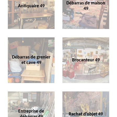
Débarras de maison
Antiquaire 49
49
Débarras de grenier
Brocanteur 49
et cave 49
Entreprise de
Rachat d'objet 49
débarras 49