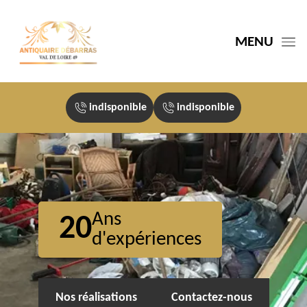
MENU
indisponible
indisponible
Ans
20
d'expériences
Nos réalisations
Contactez-nous