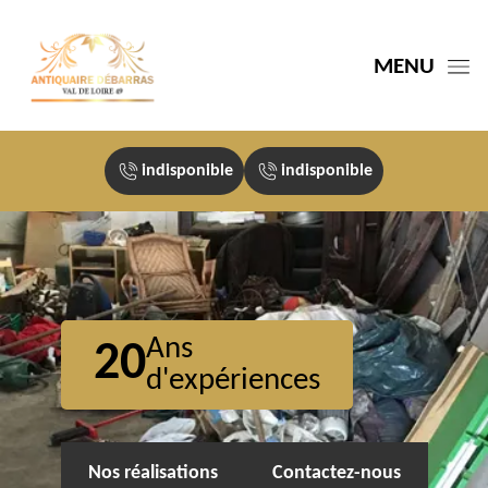
MENU
indisponible
indisponible
Ans
20
d'expériences
Nos réalisations
Contactez-nous