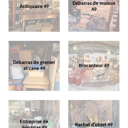
Débarras de maison
Antiquaire 49
49
Débarras de grenier
Brocanteur 49
et cave 49
Entreprise de
Rachat d'objet 49
débarras 49