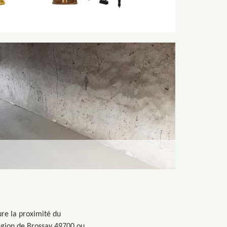
ure la proximité du
région de Brossay 49700 ou