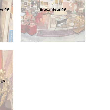
ve 49
Brocanteur 49
 49