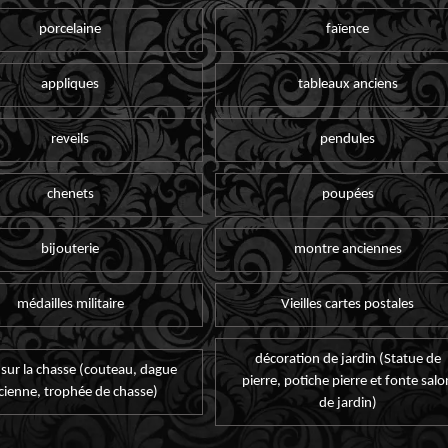
porcelaine
faïence
appliques
tableaux anciens
reveils
pendules
chenets
poupées
bijouterie
montre anciennes
médailles militaire
Vieilles cartes postales
décoration de jardin (Statue de
 sur la chasse (couteau, dague
pierre, potiche pierre et fonte salo
cienne, trophée de chasse)
de jardin)