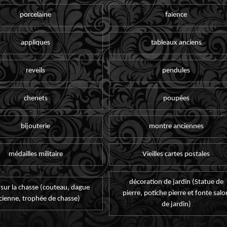
porcelaine
faïence
appliques
tableaux anciens
reveils
pendules
chenets
poupées
bijouterie
montre anciennes
médailles militaire
Vieilles cartes postales
décoration de jardin (Statue de
 sur la chasse (couteau, dague
pierre, potiche pierre et fonte salo
cienne, trophée de chasse)
de jardin)