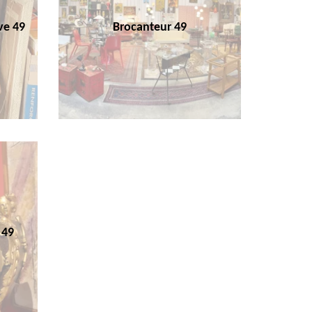
ve 49
Brocanteur 49
 49