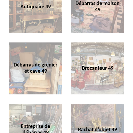
Débarras de maison
Antiquaire 49
49
Débarras de grenier
Brocanteur 49
et cave 49
Entreprise de
Rachat d'objet 49
débarras 49